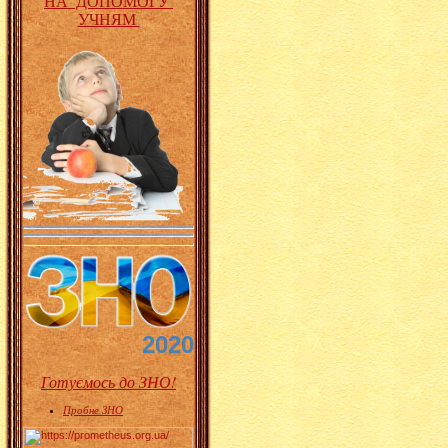
НА ДОПОМОГУ
УЧНЯМ
2020
Готуємось до ЗНО!
Пробне ЗНО