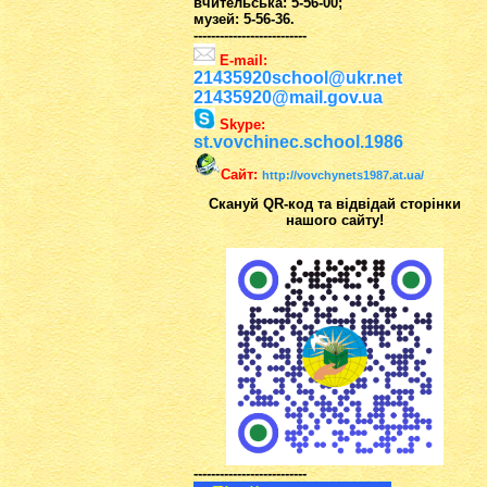
вчительська: 5-56-00;
музей: 5-56-36.
--------------------------
E-mail:
21435920school@ukr.net
21435920@mail.gov.ua
Skype:
st.vovchinec.school.1986
Сайт:
http://vovchynets1987.at.ua/
Скануй QR-код та відвідай сторінки
нашого сайту!
--------------------------