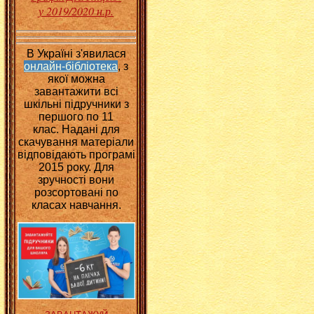
у 2019/2020 н.р.
В Україні з'явилася
онлайн-бібліотека
, з
якої можна
завантажити всі
шкільні підручники з
першого по 11
клас.
Надані для
скачування матеріали
відповідають програмі
2015 року. Для
зручності вони
розсортовані по
класах навчання.