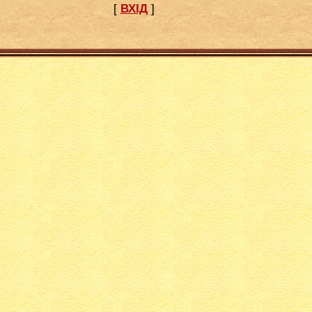
[
ВХІД
]