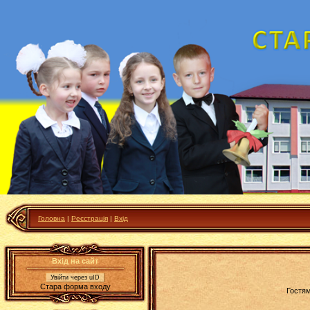
Головна
|
Реєстрація
|
Вхід
Вхід на сайт
Увійти через uID
Стара форма входу
Гостям