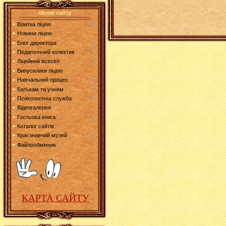
Меню сайту
Візитка ліцею
Новини ліцею
Блог директора
Педагогічний колектив
Ліцейний всесвіт
Випускники ліцею
Навчальний процес
Батькам та учням
Психологічна служба
Відеогалерея
Гостьова книга
Каталог сайтів
Краєзнавчий музей
Файлообмінник
КАРТА САЙТУ