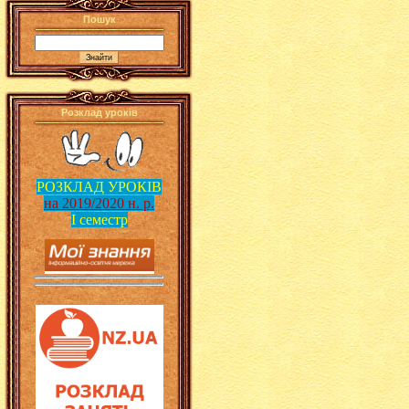
Пошук
Розклад уроків
РОЗКЛАД УРОКІВ
на 2019/2020 н. р.
І семестр