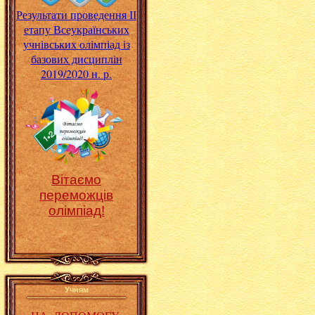
Результати проведення ІІ
етапу Всеукраїнських
учнівських олімпіад із
базових дисциплін
2019/2020 н. р.
Вітаємо
переможців
олімпіад!
Учням