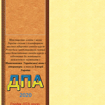
Міністерство освіти і науки
України спільно з платформою
масових відкритих онлайн-курсів
Prometheus представляють повний
цикл безкоштовних онлайн-курсів з
підготовки до зовнішнього
незалежного оцінювання з
Математики
Української мови і
,
літератури
Історії
, а також
України
2020
Графік ДПА ліцею