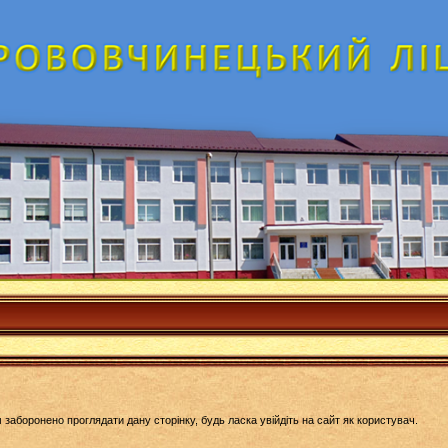
 заборонено проглядати дану сторінку, будь ласка увійдіть на сайт як користувач.