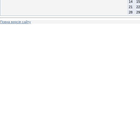
14
15
21
22
28
29
Повна версія сайту