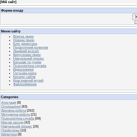
[
Мій сайт
]
Форма входу
У
С
Меню сайту
Візитка ліцею
Новини ліцею
Блог директора
Педагогічний колектив
Ліцейний всесвіт
Випускники ліцею
Навчальний процес
Батькам та учням
Психологічна служба
Відеогалерея
Гостьова книга
Каталог сайтів
Краєзнавчий музей
Файлообмінник
Categories
Атестація
[8]
Оголошення
[83]
Виховна робота
[262]
Методична робота
[21]
Психологічна служба
[69]
Масові заходи
[42]
Навчальний процес
[26]
Профспілка
[10]
Бібліотека
[8]