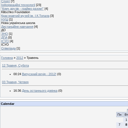
Спорт
[7]
Інформаційні технології
[23]
“Клич друзів - граймо разом!”
[4]
Klitschko Foundation
Краєзнавчий музей ім. І.К.Топала
[3]
НУШ
[1]
Нова українська школа
Дистанційне навчання
[4]
ДО
ЗНО
[1]
ДПА
[0]
ІСУО
[4]
ІСУО
Олімпіада
[1]
Головна
»
2012
»
Травень
12 Травня, Субота
00:24
Випускний вечір - 2012!
(0)
03 Травня, Четвер
16:36
День останнього дзвінка
(0)
Calendar
Пн
Вт
1
7
8