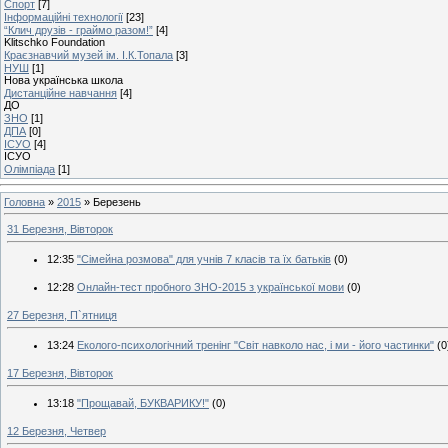
Спорт
[7]
Інформаційні технології
[23]
“Клич друзів - граймо разом!”
[4]
Klitschko Foundation
Краєзнавчий музей ім. І.К.Топала
[3]
НУШ
[1]
Нова українська школа
Дистанційне навчання
[4]
ДО
ЗНО
[1]
ДПА
[0]
ІСУО
[4]
ІСУО
Олімпіада
[1]
Головна
»
2015
»
Березень
31 Березня, Вівторок
12:35
"Сімейна розмова" для учнів 7 класів та їх батьків
(0)
12:28
Онлайн-тест пробного ЗНО-2015 з української мови
(0)
27 Березня, П`ятниця
13:24
Еколого-психологічний тренінг "Світ навколо нас, і ми - його частинки"
(0
17 Березня, Вівторок
13:18
"Прощавай, БУКВАРИКУ!"
(0)
12 Березня, Четвер