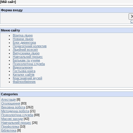
[
Мій сайт
]
Форма входу
У
С
Меню сайту
Візитка ліцею
Новини ліцею
Блог директора
Педагогічний колектив
Ліцейний всесвіт
Випускники ліцею
Навчальний процес
Батькам та учням
Психологічна служба
Відеогалерея
Гостьова книга
Каталог сайтів
Краєзнавчий музей
Файлообмінник
Categories
Атестація
[8]
Оголошення
[83]
Виховна робота
[262]
Методична робота
[21]
Психологічна служба
[69]
Масові заходи
[42]
Навчальний процес
[26]
Профспілка
[10]
Бібліотека
[8]