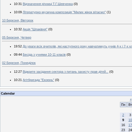
10:31
Відзначення річниці Т.Г.Шевченка
(0)
10:09
Літературно-музична композиція "Милих жінок вітаємо"
(1)
10 Березня, Вівторок
10:32
Акція "Шпаківня"
(0)
05 Березня, Четвер
19:52
До уваги всіх вчителів, які наступного року навчатимуть учнів 4-х і 7-х кл
09:44
Бесіда з учнями 10-11 класів
(0)
02 Березня, Понеділок
12:27
Відкрите засідання сектора з питань захисту прав дітей...
(0)
10:21
Агітбригада "Екоюнь"
(0)
Calendar
«
Пн
Вт
2
3
9
10
16
17
23
24