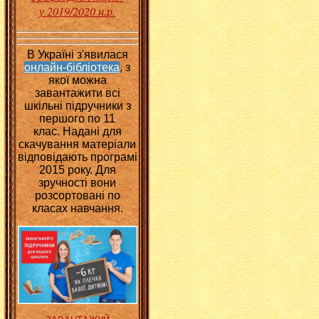
у 2019/2020 н.р.
В Україні з'явилася
онлайн-бібліотека
, з
якої можна
завантажити всі
шкільні підручники з
першого по 11
клас.
Надані для
скачування матеріали
відповідають програмі
2015 року. Для
зручності вони
розсортовані по
класах навчання.