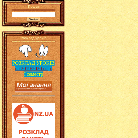
Пошук
Розклад уроків
РОЗКЛАД УРОКІВ
на 2019/2020 н. р.
І семестр