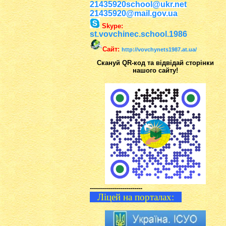
21435920school@ukr.net
21435920@mail.gov.ua
Skype:
st.vovchinec.school.1986
Сайт:
http://vovchynets1987.at.ua/
Скануй QR-код та відвідай сторінки
нашого сайту!
--------------------------
Ліцей на порталах: