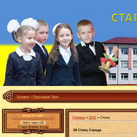
Головна
|
|
Реєстрація
|
Вхід
Вхід на сайт
Головна
»
2016
»
Січень
Увійти через uID
Стара форма входу
06 Січня, Середа