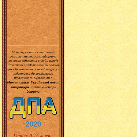
Міністерство освіти і науки
України спільно з платформою
масових відкритих онлайн-курсів
Prometheus представляють повний
цикл безкоштовних онлайн-курсів з
підготовки до зовнішнього
незалежного оцінювання з
Математики
Української мови і
,
літератури
Історії
, а також
України
2020
Графік ДПА ліцею