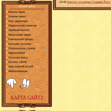
20:49
Христос ся рождає! Славімо Його!
Меню сайту
Візитка ліцею
Новини ліцею
Блог директора
Педагогічний колектив
Ліцейний всесвіт
Випускники ліцею
Навчальний процес
Батькам та учням
Психологічна служба
Відеогалерея
Гостьова книга
Каталог сайтів
Краєзнавчий музей
Файлообмінник
КАРТА САЙТУ