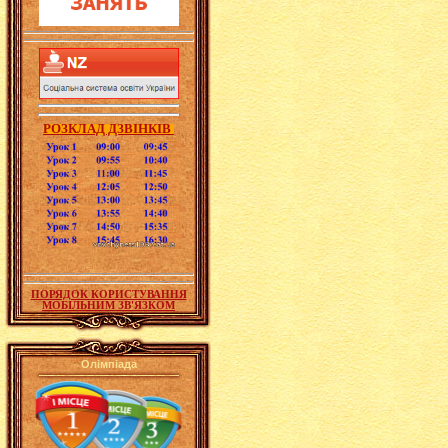
РОЗКЛАД ДЗВІНКІВ
ПОРЯДОК КОРИСТУВАННЯ
МОБІЛЬНИМ ЗВ'ЯЗКОМ
Олімпіада