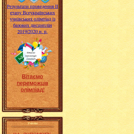
Результати проведення ІІ
етапу Всеукраїнських
учнівських олімпіад із
базових дисциплін
2019/2020 н. р.
Вітаємо
переможців
олімпіад!
Учням