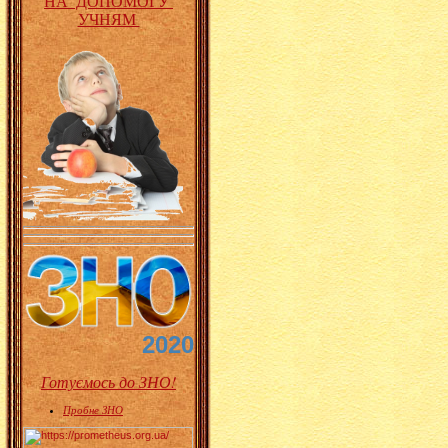
НА ДОПОМОГУ
УЧНЯМ
2020
Готуємось до ЗНО!
Пробне ЗНО