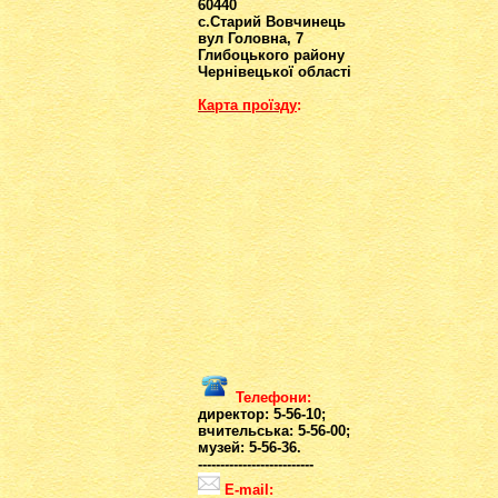
60440
с.Старий Вовчинець
вул Головна, 7
Глибоцького району
Чернівецької області
Карта проїзд
у
:
Телефони:
директор: 5-56-10;
вчительська: 5-56-00;
музей: 5-56-36.
--------------------------
E-mail: