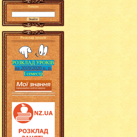
Пошук
Розклад уроків
РОЗКЛАД УРОКІВ
на 2019/2020 н. р.
І семестр