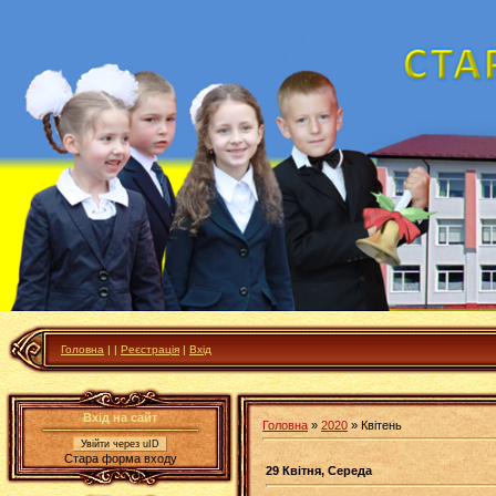
Головна
|
|
Реєстрація
|
Вхід
Вхід на сайт
Головна
»
2020
»
Квітень
Увійти через uID
Стара форма входу
29 Квітня, Середа