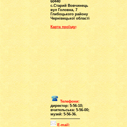
60440
с.Старий Вовчинець
вул Головна, 7
Глибоцького району
Чернівецької області
Карта проїзд
у
:
Телефони:
директор: 5-56-10;
вчительська: 5-56-00;
музей: 5-56-36.
--------------------------
E-mail: