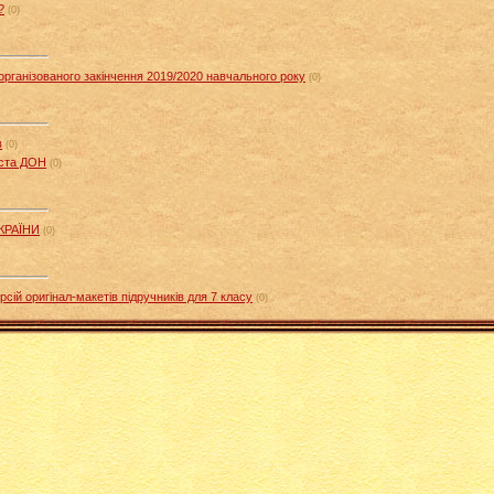
?
(0)
організованого закінчення 2019/2020 навчального року
(0)
в
(0)
иста ДОН
(0)
КРАЇНИ
(0)
сій оригінал-макетів підручників для 7 класу
(0)