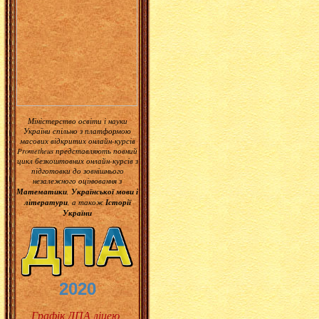
Міністерство освіти і науки
України спільно з платформою
масових відкритих онлайн-курсів
Prometheus представляють повний
цикл безкоштовних онлайн-курсів з
підготовки до зовнішнього
незалежного оцінювання з
Математики
Української мови і
,
літератури
Історії
, а також
України
2020
Графік ДПА ліцею