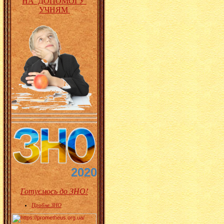
НА ДОПОМОГУ
УЧНЯМ
2020
Готуємось до ЗНО!
Пробне ЗНО