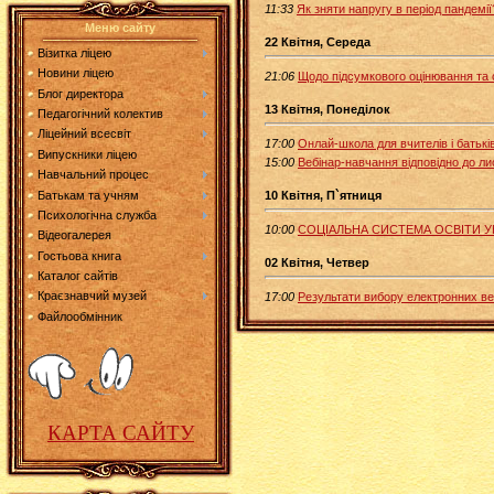
11:33
Як зняти напругу в період пандемії
Меню сайту
22 Квітня, Середа
Візитка ліцею
Новини ліцею
21:06
Щодо підсумкового оцінювання та 
Блог директора
13 Квітня, Понеділок
Педагогічний колектив
Ліцейний всесвіт
17:00
Онлай-школа для вчителів і батькі
Випускники ліцею
15:00
Вебінар-навчання відповідно до л
Навчальний процес
Батькам та учням
10 Квітня, П`ятниця
Психологічна служба
10:00
СОЦІАЛЬНА СИСТЕМА ОСВІТИ У
Відеогалерея
Гостьова книга
02 Квітня, Четвер
Каталог сайтів
Краєзнавчий музей
17:00
Результати вибору електронних вер
Файлообмінник
КАРТА САЙТУ