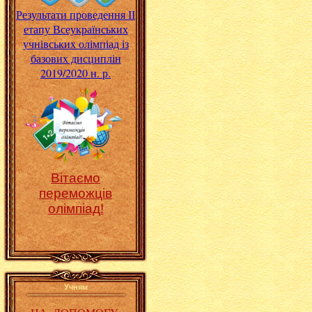
Результати проведення ІІ
етапу Всеукраїнських
учнівських олімпіад із
базових дисциплін
2019/2020 н. р.
Вітаємо
переможців
олімпіад!
Учням