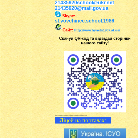
21435920school@ukr.net
21435920@mail.gov.ua
Skype:
st.vovchinec.school.1986
Сайт:
http://vovchynets1987.at.ua/
Скануй QR-код та відвідай сторінки
нашого сайту!
--------------------------
Ліцей на порталах: