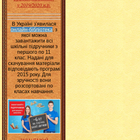
у 2019/2020 н.р.
В Україні з'явилася
онлайн-бібліотека
, з
якої можна
завантажити всі
шкільні підручники з
першого по 11
клас.
Надані для
скачування матеріали
відповідають програмі
2015 року. Для
зручності вони
розсортовані по
класах навчання.