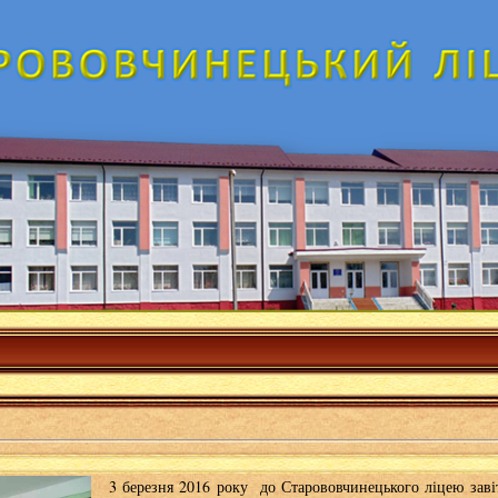
3 березня 2016 року до Старововчинецького ліцею завіт