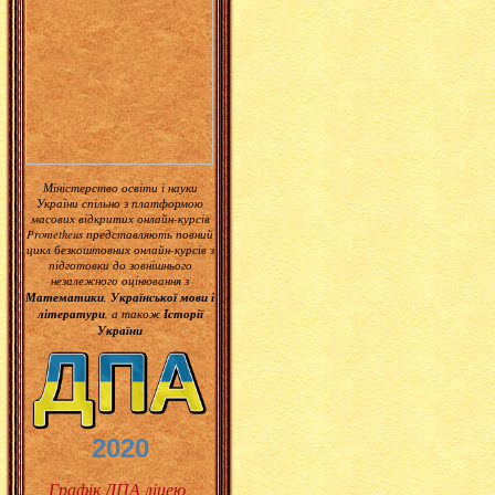
Міністерство освіти і науки
України спільно з платформою
масових відкритих онлайн-курсів
Prometheus представляють повний
цикл безкоштовних онлайн-курсів з
підготовки до зовнішнього
незалежного оцінювання з
Математики
Української мови і
,
літератури
Історії
, а також
України
2020
Графік ДПА ліцею