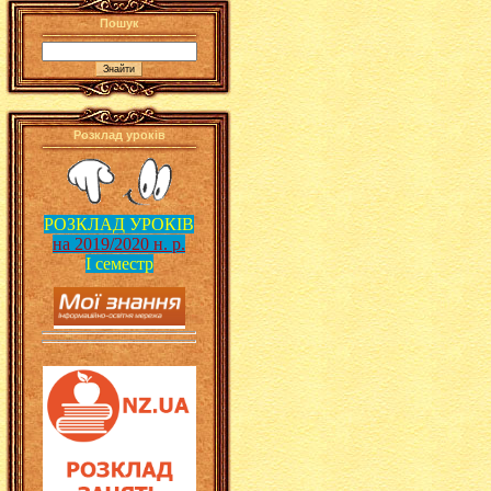
Пошук
Розклад уроків
РОЗКЛАД УРОКІВ
на 2019/2020 н. р.
І семестр