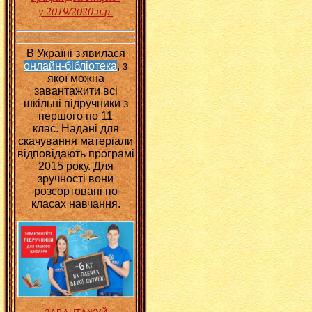
у 2019/2020 н.р.
В Україні з'явилася
онлайн-бібліотека
, з
якої можна
завантажити всі
шкільні підручники з
першого по 11
клас.
Надані для
скачування матеріали
відповідають програмі
2015 року. Для
зручності вони
розсортовані по
класах навчання.