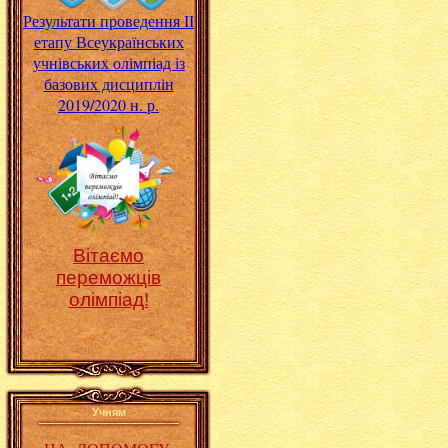
Результати проведення ІІ
етапу Всеукраїнських
учнівських олімпіад із
базових дисциплін
2019/2020 н. р.
Вітаємо
переможців
олімпіад!
Учням