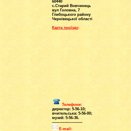
60440
с.Старий Вовчинець
вул Головна, 7
Глибоцького району
Чернівецької області
Карта проїзд
у
:
Телефони:
директор: 5-56-10;
вчительська: 5-56-00;
музей: 5-56-36.
--------------------------
E-mail: