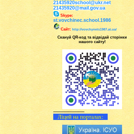
21435920school@ukr.net
21435920@mail.gov.ua
Skype:
st.vovchinec.school.1986
Сайт:
http://vovchynets1987.at.ua/
Скануй QR-код та відвідай сторінки
нашого сайту!
--------------------------
Ліцей на порталах: