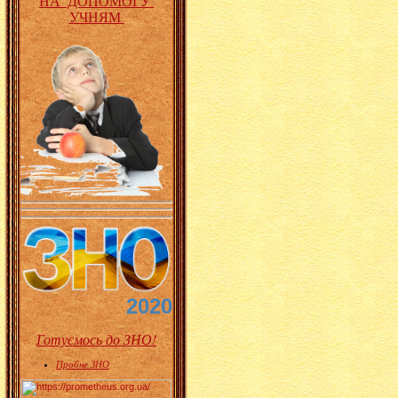
НА ДОПОМОГУ
УЧНЯМ
2020
Готуємось до ЗНО!
Пробне ЗНО