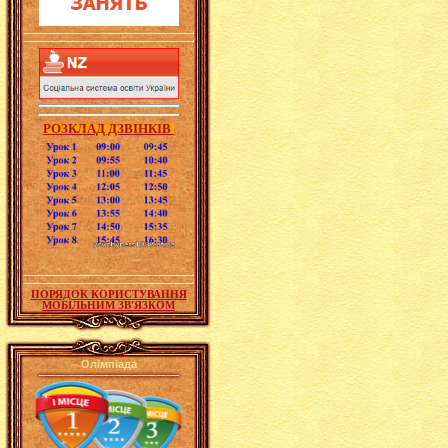
РОЗКЛАД ДЗВІНКІВ
ПОРЯДОК КОРИСТУВАННЯ
МОБІЛЬНИМ ЗВ'ЯЗКОМ
Олімпіада