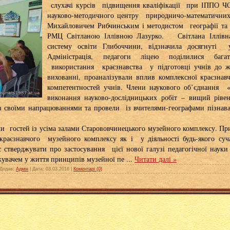
слухачі курсів підвищення кваліфікації при ІППО ЧО
науково-методичного центру природничо-математични
Михайловичем Рибчинським і методистом географії та 
РМЦ Світланою Іллівною Лазурко. Світлана Іллівн
систему освіти Глибоччини, відзначила досягнуті у
Адміністрація, педагоги ліцею поділилися баг
використання краєзнавства у підготовці учнів до ж
вихованні, проаналізували вплив комплексної краєзнав
компетентностей учнів. Члени наукового об’єднанн
виконання науково-дослідницьких робіт – вищий ріве
з своїми напрацюваннями та провели із вчителями-географами пізнав
и гостей із усіма залами Старововчинецького музейного комплексу. Пр
краєзнавчого музейного комплексу як і у діяльності будь-якого суч
є стверджувати про застосування цієї нової галузі педагогічної науки 
увачем у життя принципів музейної пе
...
Читати далі »
Додав:
Адмін
|
Дата:
03.03.2016
|
Коментарі (0)