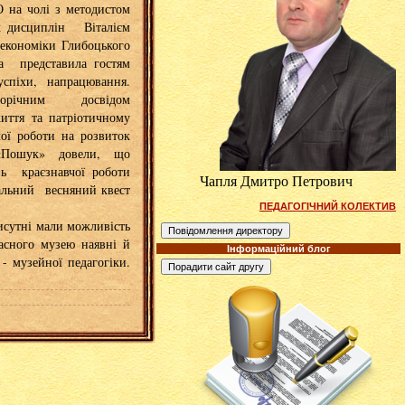
 на чолі з методистом
х дисциплін Віталієм
економіки Глибоцького
а представила гостям
спіхи, напрацювання.
аторічним досвідом
иття та патріотичному
чої роботи на розвиток
я «Пошук» довели, що
нь краєзнавчої роботи
Чапля Дмитро Петрович
альний весняний квест
ПЕДАГОГІЧНИЙ КОЛЕКТИВ
исутні мали можливість
асного музею наявні й
Інформаційний блог
- музейної педагогіки.