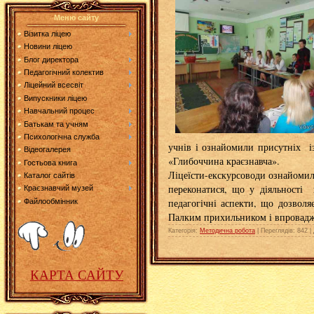
Меню сайту
Візитка ліцею
Новини ліцею
Блог директора
Педагогічний колектив
Ліцейний всесвіт
Випускники ліцею
Навчальний процес
Батькам та учням
Психологічна служба
учнів і ознайомили присутніх і
Відеогалерея
«Глибоччина краєзнавча».
Гостьова книга
Ліцеїсти-екскурсоводи ознайомил
Каталог сайтів
переконатися, що у діяльності 
Краєзнавчий музей
педагогічні аспекти, що дозволя
Файлообмінник
Палким прихильником і впровадж
Категорія:
Методична робота
|
Переглядів:
842
|
КАРТА САЙТУ