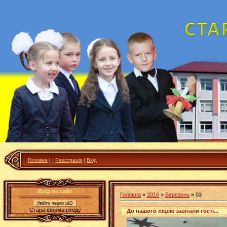
Головна
|
|
Реєстрація
|
Вхід
Вхід на сайт
Головна
»
2016
»
Березень
»
03
Увійти через uID
Стара форма входу
До нашого ліцею завітали гості...